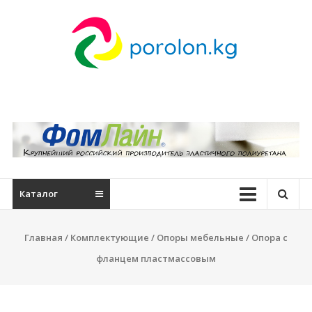
Skip
to
content
Поролон
мебельный
в
Бишкеке
—
Каталог
porolon.kg
Купить
Главная
/
Комплектующие
/
Опоры мебельные
/ Опора с
поролон
фланцем пластмассовым
в
Бишкеке