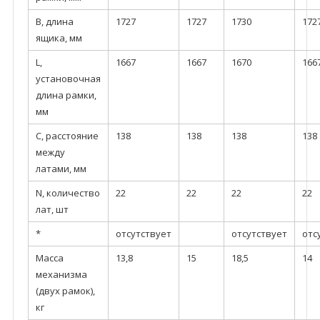
В, длина
1727
1727
1730
172
ящика, мм
L,
1667
1667
1670
166
установочная
длина рамки,
мм
С, расстояние
138
138
138
138
между
латами, мм
N, количество
22
22
22
22
лат, шт
*
отсутствует
отсутствует
отс
Масса
13,8
15
18,5
14
механизма
(двух рамок),
кг