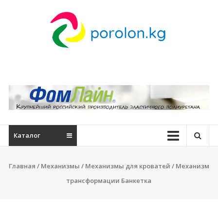
Skip
to
content
Поролон
мебельный
в
Бишкеке
—
Каталог
porolon.kg
Купить
Главная
/
Механизмы
/
Механизмы для кроватей
/ Механизм
поролон
трансформации Банкетка
в
Бишкеке